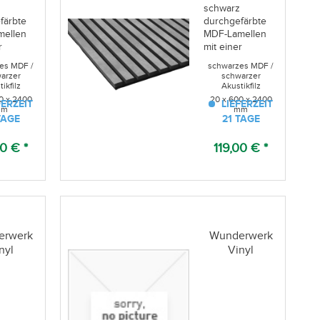
uchert
z
schwarz
färbte
durchgefärbte
mellen
MDF-Lamellen
r
mit einer
che aus
Oberfläche aus
es MDF /
schwarzes MDF /
ndeltem
Laminat in
arzer
schwarzer
furnier,
Betonoptik,
ikfilz
Akustikfilz
atte aus
Trägerplatte aus
0 x 2400
20 x 600 x 2400
FERZEIT
LIEFERZEIT
mm
mm
zem
schwarzem
TAGE
21 TAGE
lz
Akustikfilz
00 € *
119,00 € *
erwerk
Wunderwerk
nyl
Vinyl
lleiste
Sockelleiste
 fol.
MDF fol.