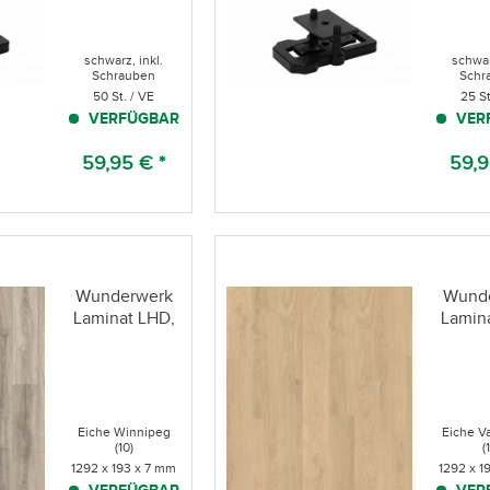
schwarz, inkl.
schwar
Schrauben
Schr
50 St. / VE
25 St
VERFÜGBAR
VER
59,95 € *
59,9
Wunderwerk
Wund
Laminat LHD,
Lamin
NK 31
NK
Eiche Winnipeg
Eiche V
(10)
(
1292 x 193 x 7 mm
1292 x 1
VERFÜGBAR
VER