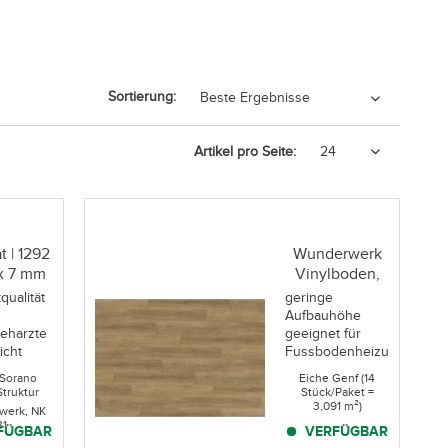
Sortierung:
Artikel pro Seite:
t | 1292
Wunderwerk
 x 7 mm
Vinylboden,
./Paket
LHD, NK 31 |
qualität
geringe
...
1220 x 181...
Aufbauhöhe
beharzte
geeignet für
icht
Fussbodenheizung
feuchtraumgeeignet
 Sorano
Eiche Genf (14
eigenschaften
Wintergarten
Struktur
Stück/Paket =
geeignet
3,091 m²)
werk, NK
icht
phthalatfrei
31
FÜGBAR
VERFÜGBAR
iche
Optik