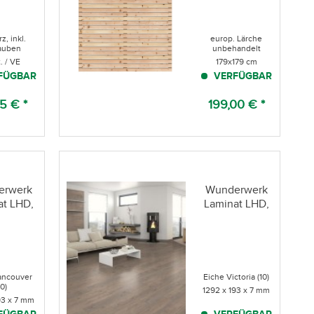
z, inkl.
europ. Lärche
auben
unbehandelt
. / VE
179x179 cm
FÜGBAR
VERFÜGBAR
5 € *
199,00 € *
erwerk
Wunderwerk
at LHD,
Laminat LHD,
 31
NK 31
ancouver
Eiche Victoria (10)
10)
1292 x 193 x 7 mm
93 x 7 mm
FÜGBAR
VERFÜGBAR