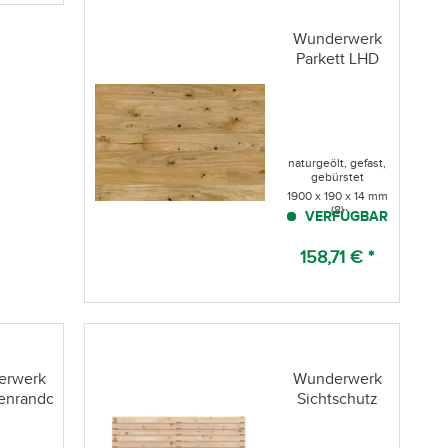
gefertigt
terial
Naturöl-
Wunderwerk
rägerplatte...
Oberfläche
Parkett LHD
abschleifbar
Eiche rustikal
geeignet für...
naturgeölt, gefast,
gebürstet
1900 x 190 x 14 mm
(8)
VERFÜGBAR
158,71 € *
erwerk
Wunderwerk
enrandclip
Sichtschutz
Rhombus