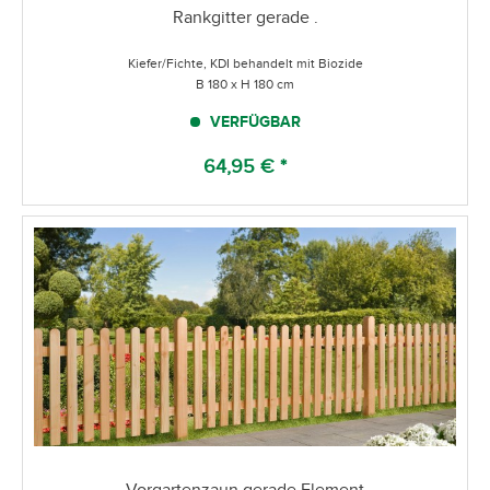
Rankgitter gerade .
Kiefer/Fichte, KDI behandelt mit Biozide
B 180 x H 180 cm
VERFÜGBAR
64,95 € *
Vorgartenzaun gerade Element