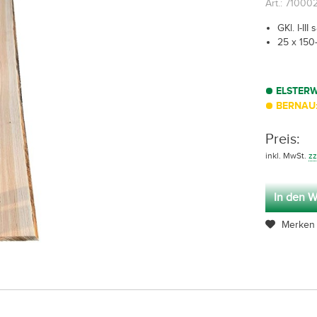
Art.: 7100
GKl. I-III
25 x 15
ELSTER
BERNAU:
Preis:
inkl. MwSt.
zz
In den W
Merken