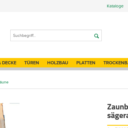
Kataloge
& DECKE
TÜREN
HOLZBAU
PLATTEN
TROCKENB
zäune
Zaunb
säger