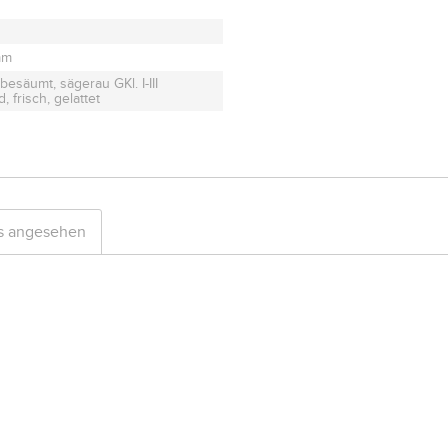
mm
besäumt, sägerau GKl. I-III
, frisch, gelattet
ls angesehen