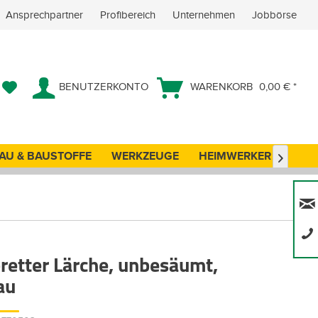
Ansprechpartner
Profibereich
Unternehmen
Jobbörse
BENUTZERKONTO
WARENKORB
0,00 € *
AU & BAUSTOFFE
WERKZEUGE
HEIMWERKER
ANG

retter Lärche, unbesäumt,
au