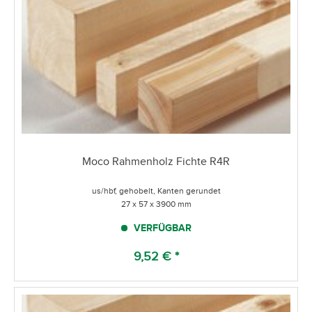
Moco Rahmenholz Fichte R4R
us/hbf, gehobelt, Kanten gerundet
27 x 57 x 3900 mm
VERFÜGBAR
9,52 € *