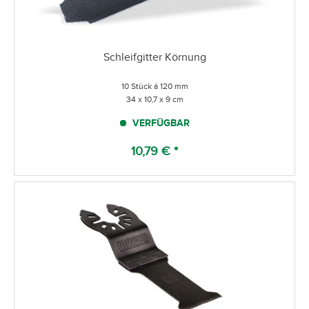
Schleifgitter Körnung
10 Stück á 120 mm
34 x 10,7 x 9 cm
VERFÜGBAR
10,79 € *