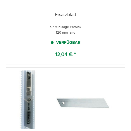
Ersatzblatt
für Minisäge FatMax
120 mm lang
VERFÜGBAR
12,04 € *