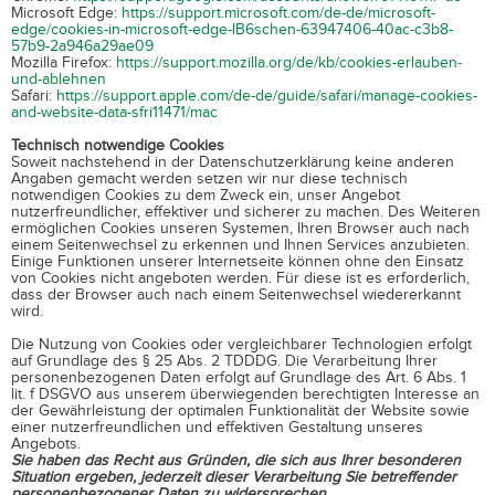
Microsoft Edge:
https://support.microsoft.com/de-de/microsoft-
edge/cookies-in-microsoft-edge-lB6schen-63947406-40ac-c3b8-
57b9-2a946a29ae09
Mozilla Firefox:
https://support.mozilla.org/de/kb/cookies-erlauben-
und-ablehnen
Safari:
https://support.apple.com/de-de/guide/safari/manage-cookies-
and-website-data-sfri11471/mac
Technisch notwendige Cookies
Soweit nachstehend in der Datenschutzerklärung keine anderen
Angaben gemacht werden setzen wir nur diese technisch
notwendigen Cookies zu dem Zweck ein, unser Angebot
nutzerfreundlicher, effektiver und sicherer zu machen. Des Weiteren
ermöglichen Cookies unseren Systemen, Ihren Browser auch nach
einem Seitenwechsel zu erkennen und Ihnen Services anzubieten.
Einige Funktionen unserer Internetseite können ohne den Einsatz
von Cookies nicht angeboten werden. Für diese ist es erforderlich,
dass der Browser auch nach einem Seitenwechsel wiedererkannt
wird.
Die Nutzung von Cookies oder vergleichbarer Technologien erfolgt
auf Grundlage des § 25 Abs. 2 TDDDG. Die Verarbeitung Ihrer
personenbezogenen Daten erfolgt auf Grundlage des Art. 6 Abs. 1
lit. f DSGVO aus unserem überwiegenden berechtigten Interesse an
der Gewährleistung der optimalen Funktionalität der Website sowie
einer nutzerfreundlichen und effektiven Gestaltung unseres
Angebots.
Sie haben das Recht aus Gründen, die sich aus Ihrer besonderen
Situation ergeben, jederzeit dieser Verarbeitung Sie betreffender
personenbezogener Daten zu widersprechen.