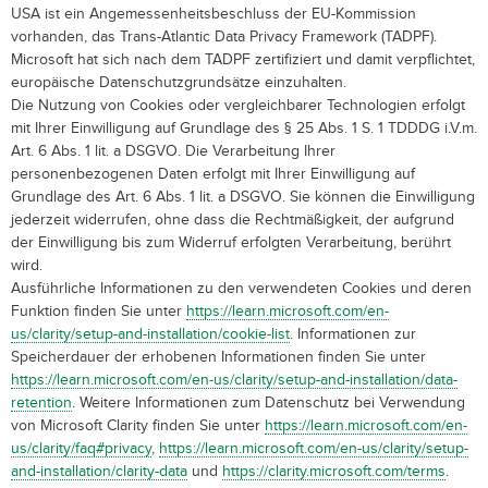
USA ist ein Angemessenheitsbeschluss der EU-Kommission
vorhanden, das Trans-Atlantic Data Privacy Framework (TADPF).
Microsoft hat sich nach dem TADPF zertifiziert und damit verpflichtet,
europäische Datenschutzgrundsätze einzuhalten.
Die Nutzung von Cookies oder vergleichbarer Technologien erfolgt
mit Ihrer Einwilligung auf Grundlage des § 25 Abs. 1 S. 1 TDDDG i.V.m.
Art. 6 Abs. 1 lit. a DSGVO. Die Verarbeitung Ihrer
personenbezogenen Daten erfolgt mit Ihrer Einwilligung auf
Grundlage des Art. 6 Abs. 1 lit. a DSGVO. Sie können die Einwilligung
jederzeit widerrufen, ohne dass die Rechtmäßigkeit, der aufgrund
der Einwilligung bis zum Widerruf erfolgten Verarbeitung, berührt
wird.
Ausführliche Informationen zu den verwendeten Cookies und deren
Funktion finden Sie unter
https://learn.microsoft.com/en-
us/clarity/setup-and-installation/cookie-list
. Informationen zur
Speicherdauer der erhobenen Informationen finden Sie unter
https://learn.microsoft.com/en-us/clarity/setup-and-installation/data-
retention
. Weitere Informationen zum Datenschutz bei Verwendung
von Microsoft Clarity finden Sie unter
https://learn.microsoft.com/en-
us/clarity/faq#privacy
,
https://learn.microsoft.com/en-us/clarity/setup-
and-installation/clarity-data
und
https://clarity.microsoft.com/terms
.