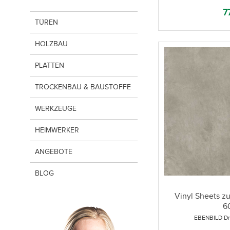
7
TÜREN
HOLZBAU
PLATTEN
TROCKENBAU & BAUSTOFFE
WERKZEUGE
HEIMWERKER
ANGEBOTE
BLOG
Vinyl Sheets z
60
EBENBILD Dr