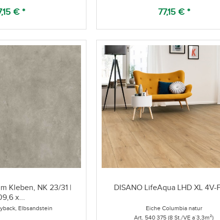
7,15 € *
77,15 € *
um Kleben, NK 23/31 |
DISANO LifeAqua LHD XL 4V-
9,6 x...
yback, Elbsandstein
Eiche Columbia natur
Art. 540 375 (8 St./VE a`3,3m²)