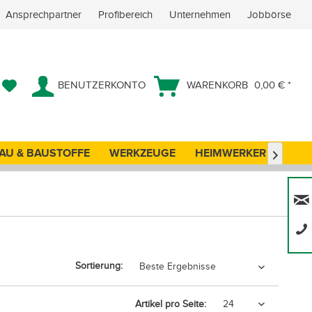
Ansprechpartner
Profibereich
Unternehmen
Jobbörse
BENUTZERKONTO
WARENKORB
0,00 € *
AU & BAUSTOFFE
WERKZEUGE
HEIMWERKER
ANG

Sortierung:
Artikel pro Seite: