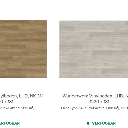
lboden, LHD, NK 31 |
Wunderwerk Vinylboden, LHD, N
0 x 181...
1220 x 181...
Stück/Paket = 3,091 m²)
Eiche Lyon (14 Stück/Paket = 3,091 m²), mit T
ERFÜGBAR
VERFÜGBAR