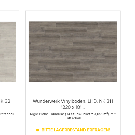
K 32 |
Wunderwerk Vinylboden, LHD, NK 31 |
1220 x 181...
rittschall
Rigid Eiche Toulouse ( 14 Stück/Paket = 3,091 m²), mit
Trittschall
BITTE LAGERBESTAND ERFRAGEN!