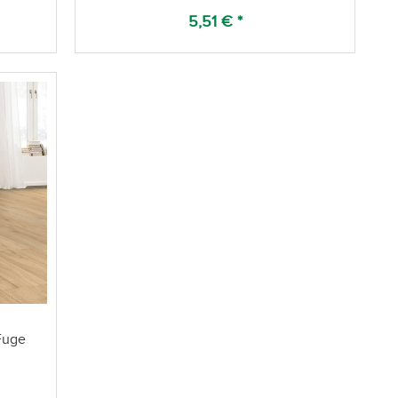
5,51 € *
Fuge