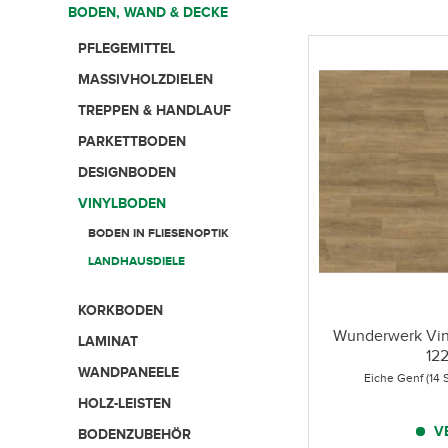
BODEN, WAND & DECKE
PFLEGEMITTEL
MASSIVHOLZDIELEN
TREPPEN & HANDLAUF
PARKETTBODEN
DESIGNBODEN
VINYLBODEN
BODEN IN FLIESENOPTIK
LANDHAUSDIELE
KORKBODEN
Wunderwerk Viny
LAMINAT
122
WANDPANEELE
Eiche Genf (14 
HOLZ-LEISTEN
V
BODENZUBEHÖR