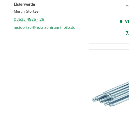
Elsterwerda
mi
Martin Störtzel
03533 4825 - 26
V
mstoertzel@holz-zentrum-theile.de
7