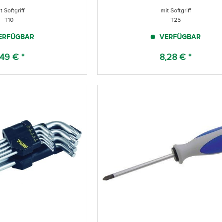
t Softgriff
mit Softgriff
T10
T25
ERFÜGBAR
VERFÜGBAR
,49 € *
8,28 € *