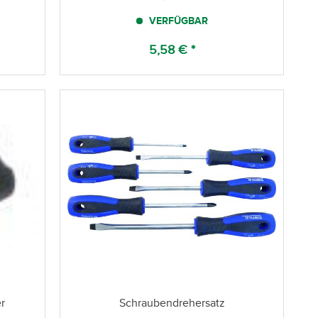
VERFÜGBAR
5,58 € *
r
Schraubendrehersatz