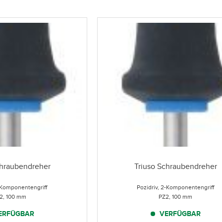
chraubendreher
Triuso Schraubendreher
2-Komponentengriff
Pozidriv, 2-Komponentengriff
2, 100 mm
PZ2, 100 mm
ERFÜGBAR
VERFÜGBAR