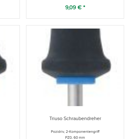
9,09 € *
Triuso Schraubendreher
Pozidriv, 2-Komponentengriff
PZ0, 60 mm