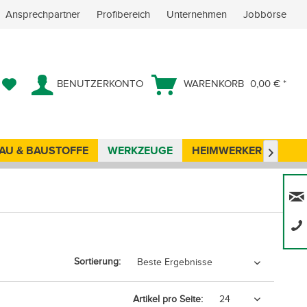
Ansprechpartner
Profibereich
Unternehmen
Jobbörse
BENUTZERKONTO
WARENKORB
0,00 € *
AU & BAUSTOFFE
WERKZEUGE
HEIMWERKER
ANG

Sortierung:
Artikel pro Seite: