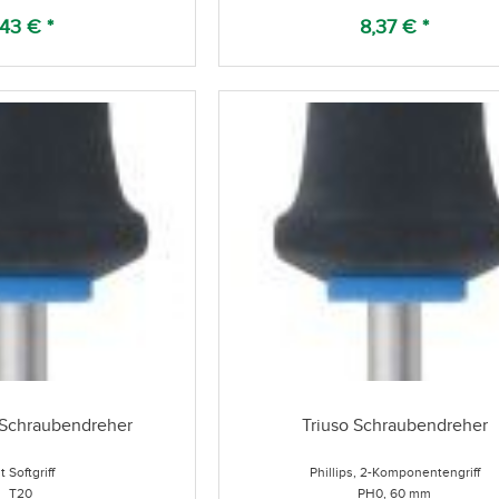
,43 € *
8,37 € *
-Schraubendreher
Triuso Schraubendreher
t Softgriff
Phillips, 2-Komponentengriff
T20
PH0, 60 mm