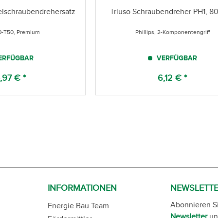
elschraubendrehersatz
Triuso Schraubendreher PH1, 8
10-T50, Premium
Phillips, 2-Komponentengriff
ERFÜGBAR
VERFÜGBAR
,97 € *
6,12 € *
INFORMATIONEN
NEWSLETT
Abonnieren S
Energie Bau Team
Newsletter
un