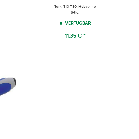
Torx, T10-T30, Hobbyline
6-tlg.
VERFÜGBAR
11,35 € *