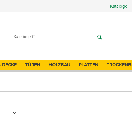
Kataloge
& DECKE
TÜREN
HOLZBAU
PLATTEN
TROCKENB