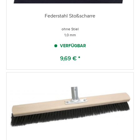
Federstahl Stoßscharre
ohne Stiel
1,0 mm
VERFÜGBAR
9,69 € *