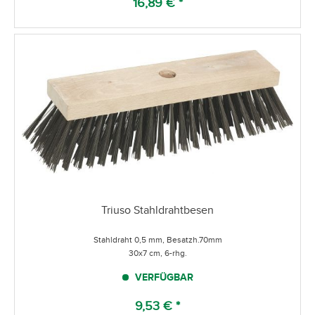
16,89 € *
Triuso Stahldrahtbesen
Stahldraht 0,5 mm, Besatzh.70mm
30x7 cm, 6-rhg.
VERFÜGBAR
9,53 € *