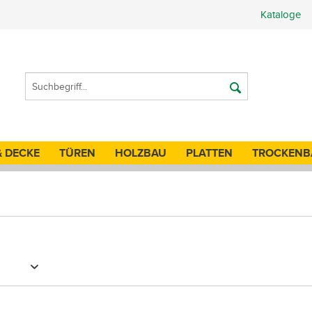
Kataloge
& DECKE
TÜREN
HOLZBAU
PLATTEN
TROCKENB