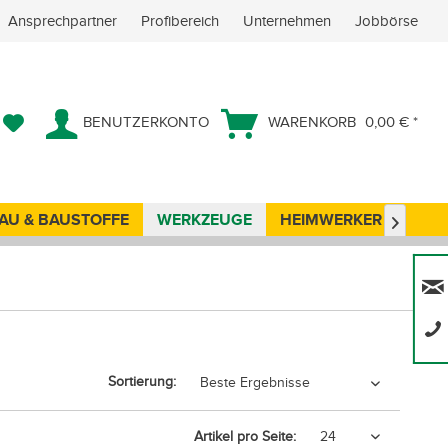
Ansprechpartner
Profibereich
Unternehmen
Jobbörse
BENUTZERKONTO
WARENKORB
0,00 € *
AU & BAUSTOFFE
WERKZEUGE
HEIMWERKER
ANG

Sortierung:
Artikel pro Seite: