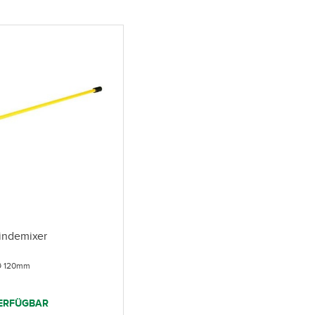
indemixer
Ø 120mm
ERFÜGBAR