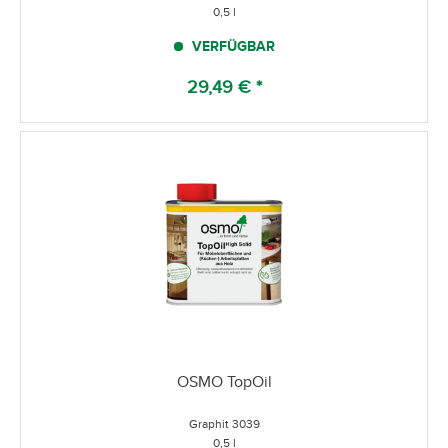
0,5 l
VERFÜGBAR
29,49 € *
OSMO TopOil
Graphit 3039
0,5 l