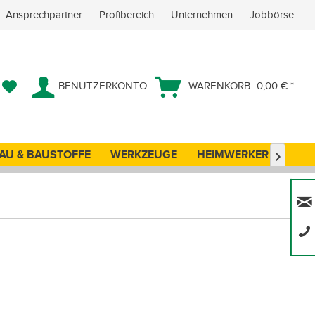
Ansprechpartner
Profibereich
Unternehmen
Jobbörse
BENUTZERKONTO
WARENKORB
0,00 € *
AU & BAUSTOFFE
WERKZEUGE
HEIMWERKER
ANG
