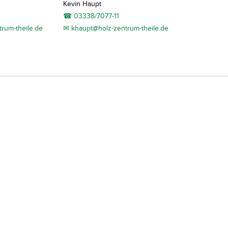
Kevin Haupt
☎ 03338/7077-11
rum-theile.de
✉ khaupt@holz-zentrum-theile.de