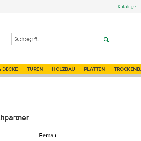
Kataloge
& DECKE
TÜREN
HOLZBAU
PLATTEN
TROCKENB
chpartner
Bernau