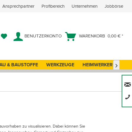
Ansprechpartner
Profibereich
Unternehmen
Jobbörse
BENUTZERKONTO
WARENKORB
0,00 € *
AU & BAUSTOFFE
WERKZEUGE
HEIMWERKER
ANG

Bauvorhaben zu visualisieren. Dabei können Sie