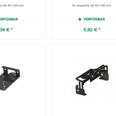
che UK 40 x 60 mm
für doppelte UK 40 x 60 mm
ERFÜGBAR
VERFÜGBAR
,34 € *
5,82 € *