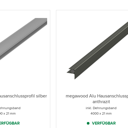
anschlussprofil silber
megawood Alu Hausanschlusspr
anthrazit
 Dehnungsband
inkl. Dehnungsband
0 x 21 mm
4000 x 21 mm
ERFÜGBAR
VERFÜGBAR