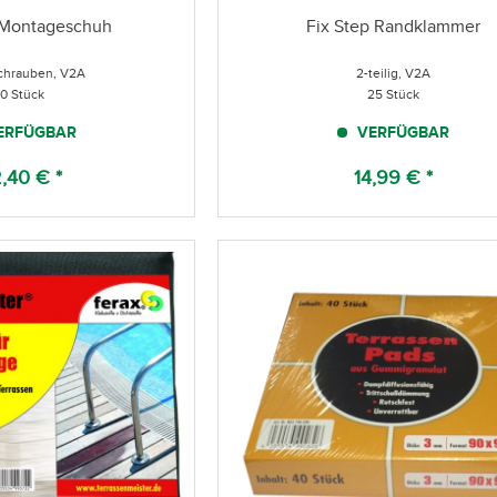
 Montageschuh
Fix Step Randklammer
chrauben, V2A
2-teilig, V2A
10 Stück
25 Stück
ERFÜGBAR
VERFÜGBAR
,40 € *
14,99 € *