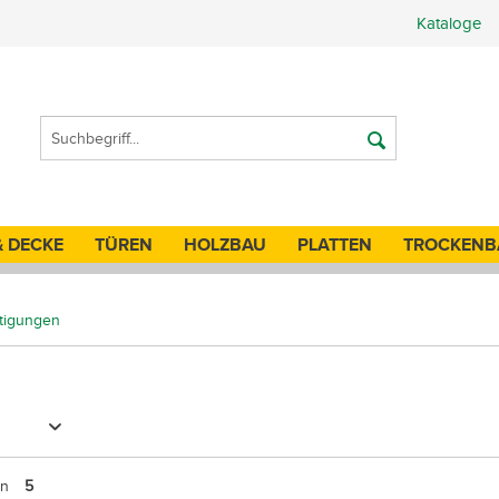
Kataloge
& DECKE
TÜREN
HOLZBAU
PLATTEN
TROCKENB
tigungen
on
5