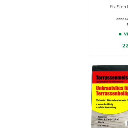
Fix Step
ohne S
V
22