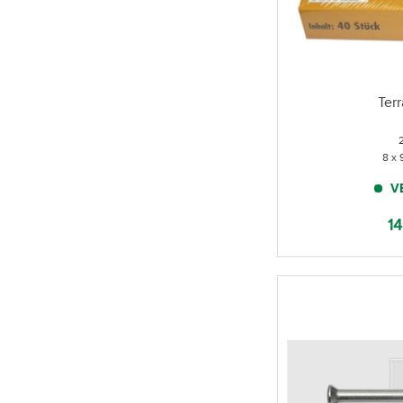
Ter
8 x
V
14