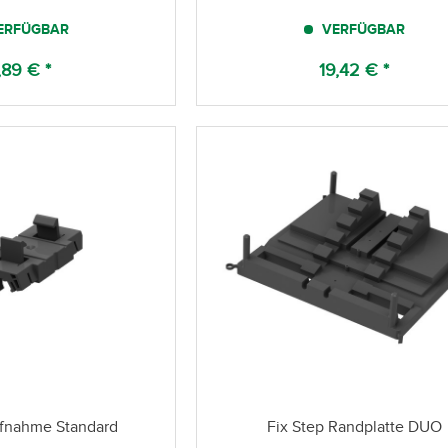
ERFÜGBAR
VERFÜGBAR
,89 € *
19,42 € *
ufnahme Standard
Fix Step Randplatte DUO