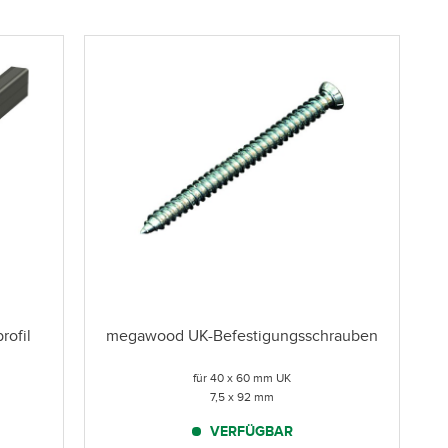
ofil
megawood UK-Befestigungsschrauben
für 40 x 60 mm UK
7,5 x 92 mm
VERFÜGBAR