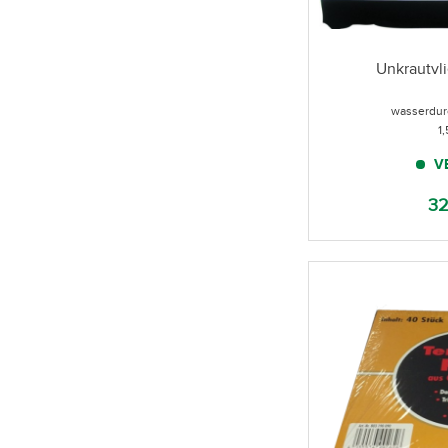
Unkrautvli
wasserdur
1
V
32