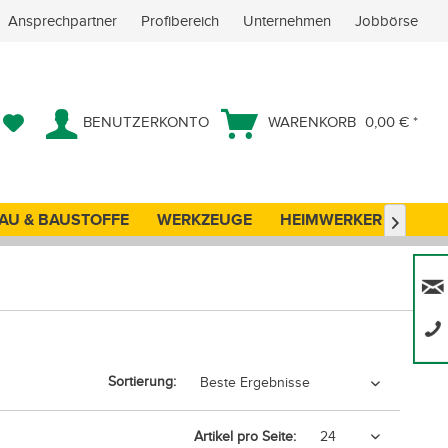
Ansprechpartner
Profibereich
Unternehmen
Jobbörse
BENUTZERKONTO
WARENKORB
0,00 € *
AU & BAUSTOFFE
WERKZEUGE
HEIMWERKER
ANG

Sortierung:
Artikel pro Seite: