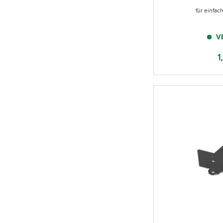
für einfa
V
1