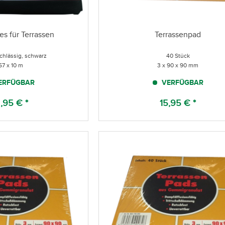
es für Terrassen
Terrassenpad
chlässig, schwarz
40 Stück
,57 x 10 m
3 x 90 x 90 mm
ERFÜGBAR
VERFÜGBAR
,95 € *
15,95 € *