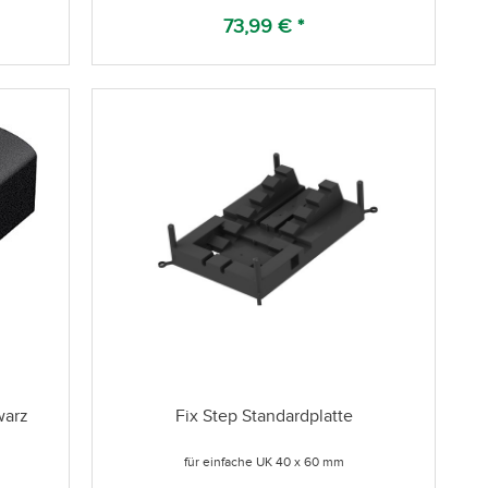
73,99 € *
warz
Fix Step Standardplatte
für einfache UK 40 x 60 mm