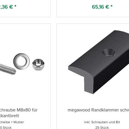
,36 € *
65,16 € *
hraube M8x80 für
megawood Randklammer sch
tkantbrett
Scheibe + Mutter
inkl. Schrauben und Bit
10 Stück
25 Stück