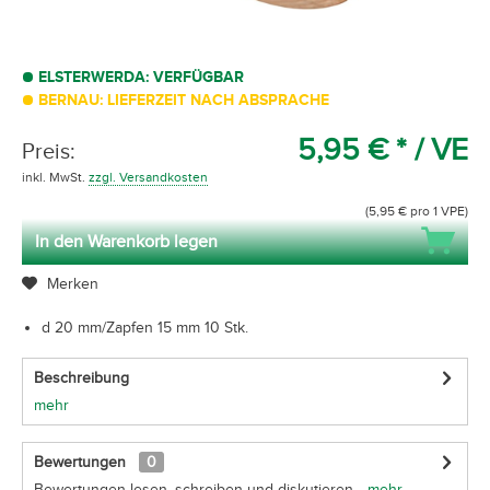
ELSTERWERDA: VERFÜGBAR
BERNAU: LIEFERZEIT NACH ABSPRACHE
5,95 € *
/ VE
Preis:
inkl. MwSt.
zzgl. Versandkosten
(5,95 € pro 1 VPE)
In den Warenkorb legen
Merken
d 20 mm/Zapfen 15 mm 10 Stk.
Beschreibung
mehr
Bewertungen
0
Bewertungen lesen, schreiben und diskutieren...
mehr