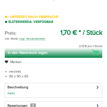
: LIEFERZEIT NACH ABSPRACHE
ELSTERWERDA: VERFÜGBAR
1,70 € *
/ Stück
Preis:
inkl. MwSt.
zzgl. Versandkosten
(1,70 € pro 1 Stück)
In den Warenkorb legen
Merken
verzinkt
90 x 90 x 65
Beschreibung
mehr
Bewertungen
0