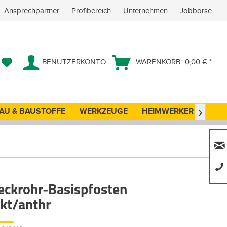
Ansprechpartner
Profibereich
Unternehmen
Jobbörse
BENUTZERKONTO
WARENKORB
0,00 € *
AU & BAUSTOFFE
WERKZEUGE
HEIMWERKER
ANG

eckrohr-Basispfosten
nkt/anthr