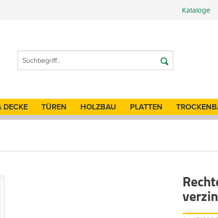
Kataloge
& DECKE
TÜREN
HOLZBAU
PLATTEN
TROCKENB
Recht
verzi