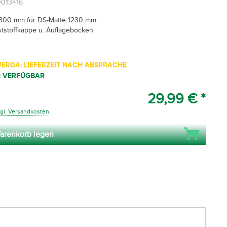
0013416
800 mm für DS-Matte 1230 mm
nststoffkappe u. Auflageböcken
ERDA: LIEFERZEIT NACH ABSPRACHE
: VERFÜGBAR
29,99 € *
gl. Versandkosten
arenkorb legen