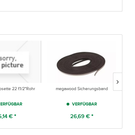
sette 22 f.1/2"Rohr
megawood Sicherungsband
ERFÜGBAR
VERFÜGBAR
5,14 € *
26,69 € *