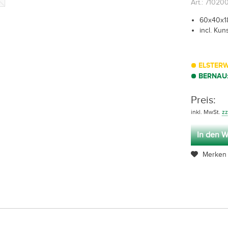
Art.: 71020
60x40x1
incl. Ku
ELSTERW
BERNAU
Preis:
inkl. MwSt.
zz
In den W
Merken