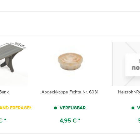
Bank
Abdeckkappe Fichte Nr. 6031
Heizrohr-Ro
TAND ERFRAGEN!
VERFÜGBAR
V
€ *
4,95 € *