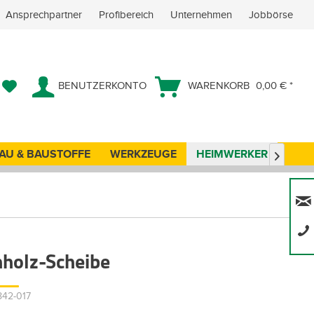
Ansprechpartner
Profibereich
Unternehmen
Jobbörse
BENUTZERKONTO
WARENKORB
0,00 € *
AU & BAUSTOFFE
WERKZEUGE
HEIMWERKER
ANG

nholz-Scheibe
842-017