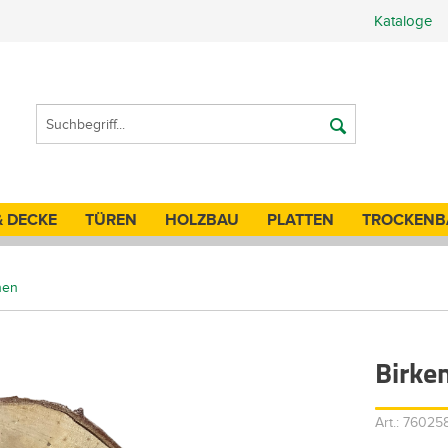
Kataloge
& DECKE
TÜREN
HOLZBAU
PLATTEN
TROCKENB
nen
Birke
Art.: 76025