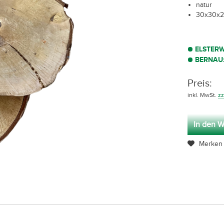
natur
30x30x2
ELSTER
BERNAU
Preis:
inkl. MwSt.
zz
In den W
Merken