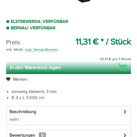
ELSTERWERDA: VERFÜGBAR
BERNAU: VERFÜGBAR
11,31 € *
/ Stück
Preis:
inkl. MwSt.
zzgl. Versandkosten
(11,31 € pro 1 Stück)
In den Warenkorb legen
Merken
einseitig klebend, 3 mm
B 3 x L 3.000 cm
Beschreibung
mehr
Bewertungen
0