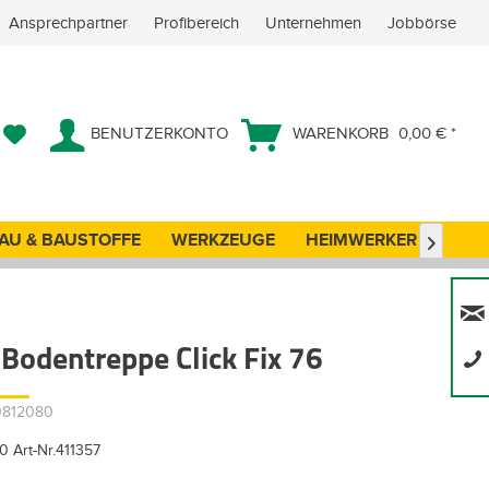
Ansprechpartner
Profibereich
Unternehmen
Jobbörse
BENUTZERKONTO
WARENKORB
0,00 € *
AU & BAUSTOFFE
WERKZEUGE
HEIMWERKER
ANG

-Bodentreppe Click Fix 76
00812080
 Art-Nr.411357