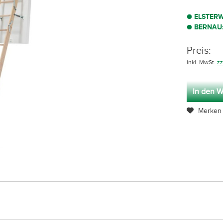
ELSTER
BERNAU
Preis:
inkl. MwSt.
zz
In den W
Merken