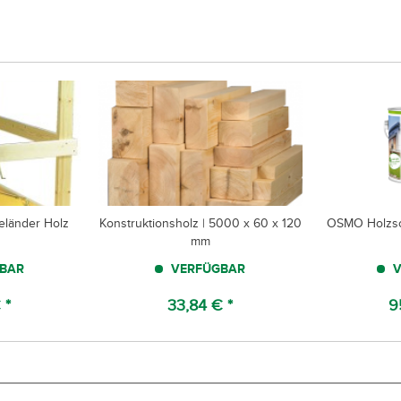
eländer Holz
Konstruktionsholz | 5000 x 60 x 120
OSMO Holzschu
mm
BAR
VERFÜGBAR
V
 *
33,84 € *
9