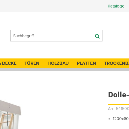
Kataloge
& DECKE
TÜREN
HOLZBAU
PLATTEN
TROCKENB
Dolle
Art.: 5415
1200x600