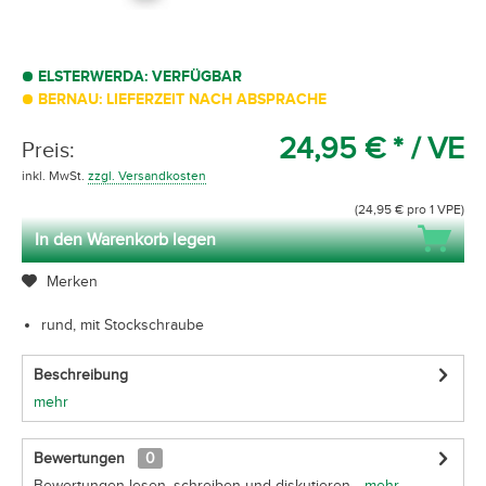
ELSTERWERDA: VERFÜGBAR
BERNAU: LIEFERZEIT NACH ABSPRACHE
24,95 € *
/ VE
Preis:
inkl. MwSt.
zzgl. Versandkosten
(24,95 € pro 1 VPE)
In den Warenkorb legen
Merken
rund, mit Stockschraube
Beschreibung
mehr
Bewertungen
0
Bewertungen lesen, schreiben und diskutieren...
mehr