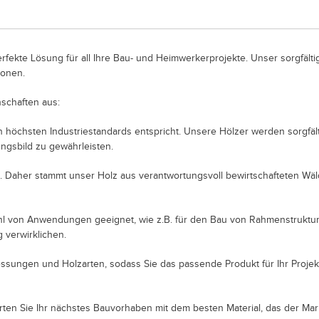
rfekte Lösung für all Ihre Bau- und Heimwerkerprojekte. Unser sorgfälti
ionen.
schaften aus:
 den höchsten Industriestandards entspricht. Unsere Hölzer werden sorgfä
ngsbild zu gewährleisten.
n. Daher stammt unser Holz aus verantwortungsvoll bewirtschafteten Wäl
elzahl von Anwendungen geeignet, wie z.B. für den Bau von Rahmenstrukt
g verwirklichen.
essungen und Holzarten, sodass Sie das passende Produkt für Ihr Proje
rten Sie Ihr nächstes Bauvorhaben mit dem besten Material, das der Mar