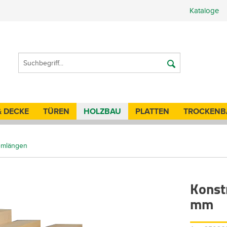
Kataloge
& DECKE
TÜREN
HOLZBAU
PLATTEN
TROCKENB
temlängen
Konst
mm