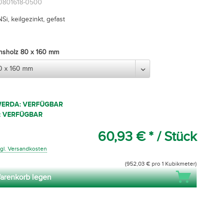
60801618-0500
NSi, keilgezinkt, gefast
onsholz 80 x 160 mm
WERDA: VERFÜGBAR
: VERFÜGBAR
60,93 € *
/ Stück
gl. Versandkosten
(952,03 € pro 1 Kubikmeter)
arenkorb legen