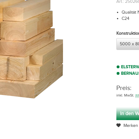
Art.: 2502
Qualität 
C24
Konstrukti
ELSTER
BERNAU
Preis:
inkl. MwSt.
zz
In den W
Merken