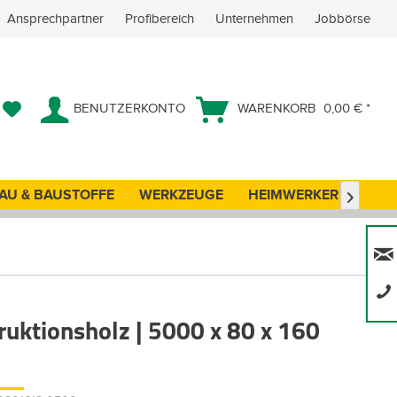
Ansprechpartner
Profibereich
Unternehmen
Jobbörse
BENUTZERKONTO
WARENKORB
0,00 € *
AU & BAUSTOFFE
WERKZEUGE
HEIMWERKER
ANG

ruktionsholz | 5000 x 80 x 160