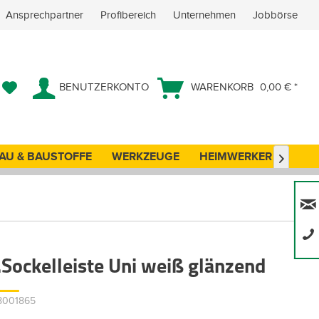
Ansprechpartner
Profibereich
Unternehmen
Jobbörse
BENUTZERKONTO
WARENKORB
0,00 € *
AU & BAUSTOFFE
WERKZEUGE
HEIMWERKER
ANG

.Sockelleiste Uni weiß glänzend
38001865