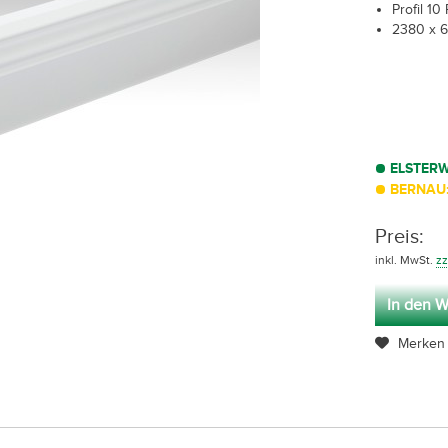
Profil 10
2380 x 
ELSTER
BERNAU:
Preis:
inkl. MwSt.
zz
In den W
Merken