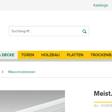
Kataloge
& DECKE
TÜREN
HOLZBAU
PLATTEN
TROCKENB
Massivholzleisten
Meist
Art.: 4328