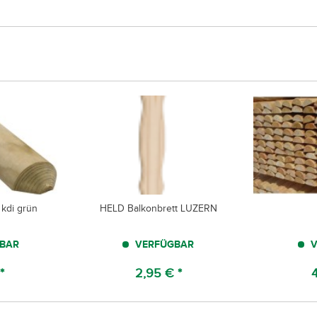
 kdi grün
HELD Balkonbrett LUZERN
BAR
VERFÜGBAR
V
*
2,95 € *
4