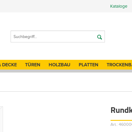
Kataloge
& DECKE
TÜREN
HOLZBAU
PLATTEN
TROCKENB
Rundk
Art.: 4600