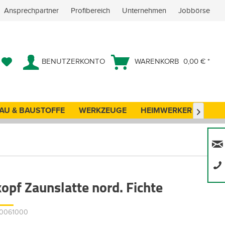
Ansprechpartner
Profibereich
Unternehmen
Jobbörse
BENUTZERKONTO
WARENKORB
0,00 € *
AU & BAUSTOFFE
WERKZEUGE
HEIMWERKER
ANG

opf Zaunslatte nord. Fichte
00061000