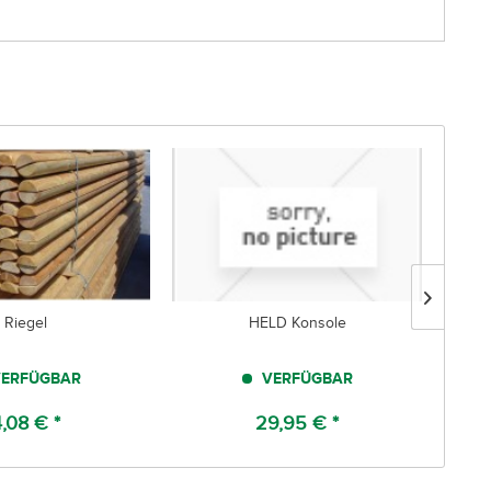
Riegel
HELD Konsole
Bo
ERFÜGBAR
VERFÜGBAR
,08 € *
29,95 € *