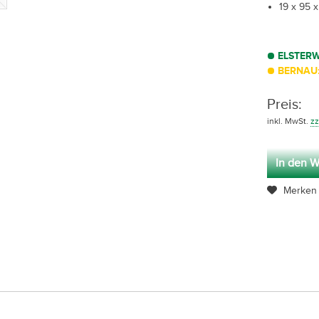
19 x 95 
ELSTER
BERNAU:
Preis:
inkl. MwSt.
zz
In den W
Merken