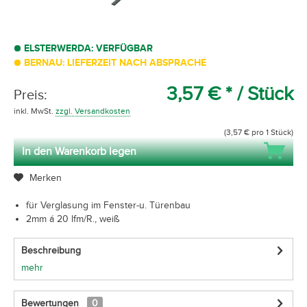
ELSTERWERDA: VERFÜGBAR
BERNAU: LIEFERZEIT NACH ABSPRACHE
3,57 € *
/ Stück
Preis:
inkl. MwSt.
zzgl. Versandkosten
(3,57 € pro 1 Stück)
In den Warenkorb legen
Merken
für Verglasung im Fenster-u. Türenbau
2mm á 20 lfm/R., weiß
Beschreibung
mehr
Bewertungen
0