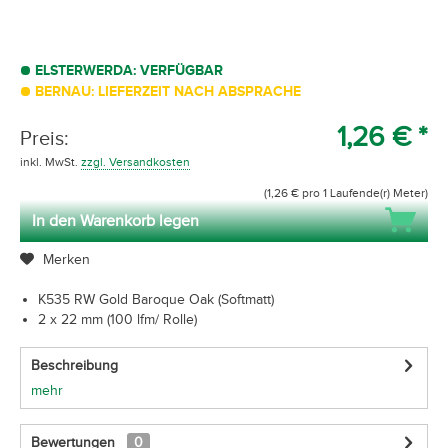
ELSTERWERDA: VERFÜGBAR
BERNAU: LIEFERZEIT NACH ABSPRACHE
1,26 € *
Preis:
inkl. MwSt.
zzgl. Versandkosten
(1,26 € pro 1 Laufende(r) Meter)
In den Warenkorb legen
Merken
K535 RW Gold Baroque Oak (Softmatt)
2 x 22 mm (100 lfm/ Rolle)
Beschreibung
mehr
Bewertungen
0