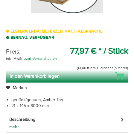
ELSTERWERDA: LIEFERZEIT NACH ABSPRACHE
BERNAU: VERFÜGBAR
77,97 € *
/ Stück
Preis:
inkl. MwSt.
zzgl. Versandkosten
(13,00 € pro 1 Laufende(r) Meter)
In den Warenkorb legen
Merken
geriffelt/genutet, Amber Tan
21 x 145 x 6000 mm
Beschreibung
mehr