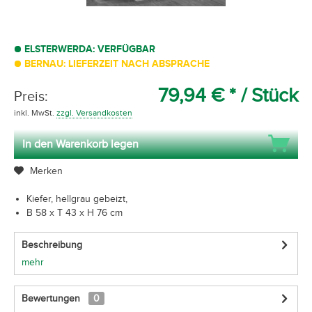
ELSTERWERDA: VERFÜGBAR
BERNAU: LIEFERZEIT NACH ABSPRACHE
79,94 € *
/ Stück
Preis:
inkl. MwSt.
zzgl. Versandkosten
In den Warenkorb legen
Merken
Kiefer, hellgrau gebeizt,
B 58 x T 43 x H 76 cm
Beschreibung
mehr
Bewertungen
0