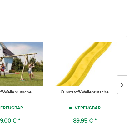
ff-Wellenrutsche
Kunststoff-Wellenrutsche
ERFÜGBAR
VERFÜGBAR
BIT
9,00 € *
89,95 € *