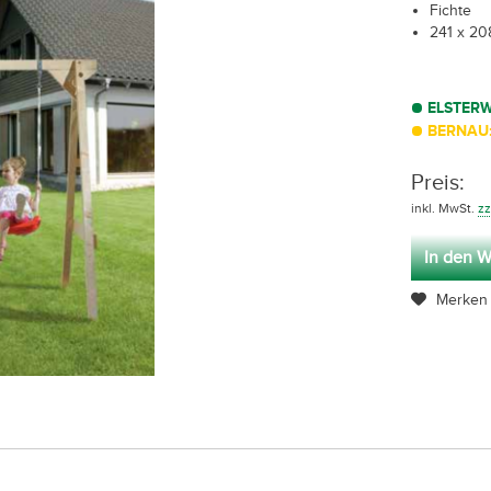
Fichte
241 x 20
ELSTER
BERNAU:
Preis:
inkl. MwSt.
zz
In den W
Merken