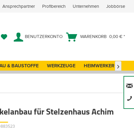
Ansprechpartner
Profibereich
Unternehmen
Jobbörse
BENUTZERKONTO
WARENKORB
0,00 € *
AU & BAUSTOFFE
WERKZEUGE
HEIMWERKER
ANG

kelanbau für Stelzenhaus Achim
10883523