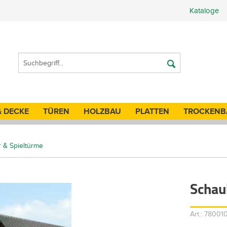
Kataloge
& DECKE
TÜREN
HOLZBAU
PLATTEN
TROCKENB
r & Spieltürme
Schau
Art.: 7800