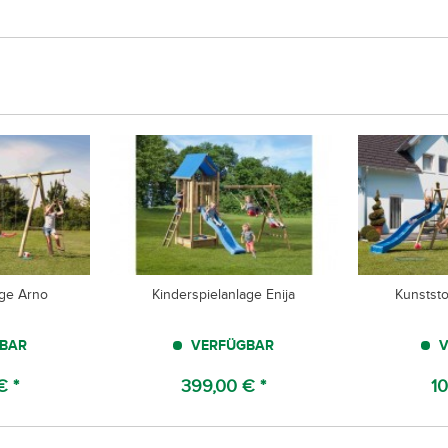
age Arno
Kinderspielanlage Enija
Kunststo
BAR
VERFÜGBAR
V
€ *
399,00 € *
10