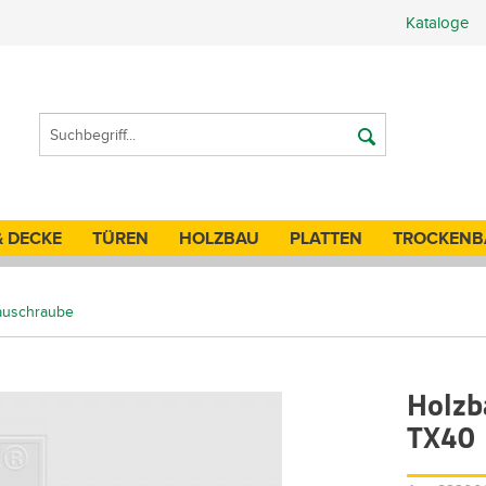
Kataloge
& DECKE
TÜREN
HOLZBAU
PLATTEN
TROCKENB
auschraube
Holzb
TX40