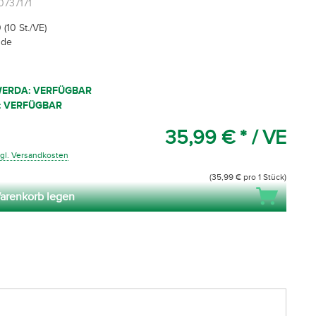
0737171
(10 St./VE)
nde
WERDA: VERFÜGBAR
: VERFÜGBAR
35,99 € *
/ VE
gl. Versandkosten
(35,99 € pro 1 Stück)
arenkorb legen