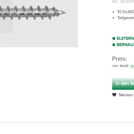
Art.: 82200
10,0x260 
Teilgewi
ELSTER
BERNAU
Preis:
inkl. MwSt.
zz
In den W
Merken