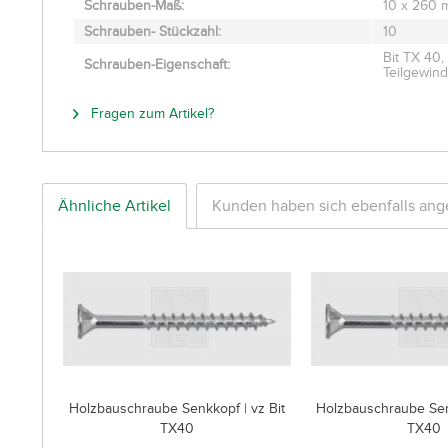
Schrauben-Maß:
10 x 260
Schrauben- Stückzahl:
10
Bit TX 40
Schrauben-Eigenschaft:
Teilgewin
Fragen zum Artikel?
Ähnliche Artikel
Kunden haben sich ebenfalls an
Holzbauschraube Senkkopf | vz Bit
Holzbauschraube Senk
TX40
TX40