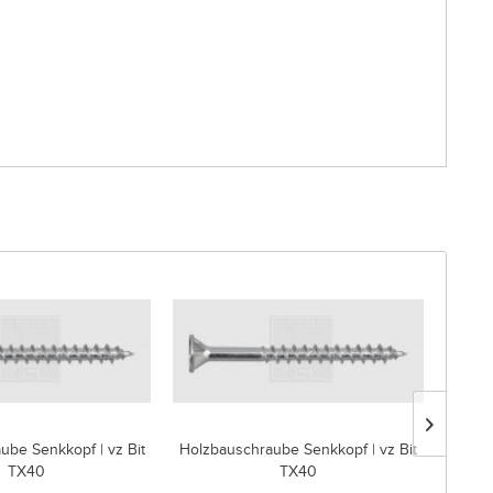
ube Senkkopf | vz Bit
Holzbauschraube Senkkopf | vz Bit
Holzb
TX40
TX40