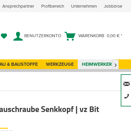
Ansprechpartner
Profibereich
Unternehmen
Jobbörse
BENUTZERKONTO
WARENKORB
0,00 € *
AU & BAUSTOFFE
WERKZEUGE
HEIMWERKER
ANG

auschraube Senkkopf | vz Bit