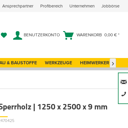
Ansprechpartner
Profibereich
Unternehmen
Jobbörse
BENUTZERKONTO
WARENKORB
0,00 € *
AU & BAUSTOFFE
WERKZEUGE
HEIMWERKER
ANG

 Sperrholz | 1250 x 2500 x 9 mm
02470425