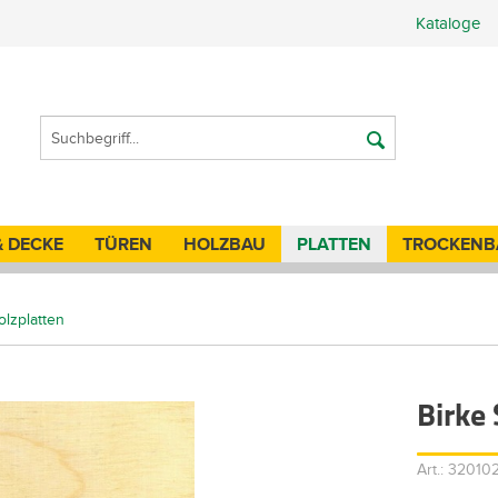
Kataloge
& DECKE
TÜREN
HOLZBAU
PLATTEN
TROCKENB
olzplatten
Birke
Art.: 3201