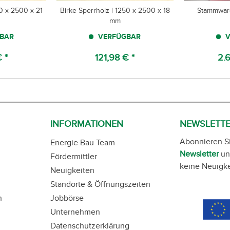
50 x 2500 x 21
Birke Sperrholz | 1250 x 2500 x 18
Stammware
mm
BAR
VERFÜGBAR
V
 *
121,98 € *
2.6
INFORMATIONEN
NEWSLETT
Abonnieren S
Energie Bau Team
Newsletter
un
Fördermittler
keine Neuigke
Neuigkeiten
Standorte & Öffnungszeiten
n
Jobbörse
Unternehmen
Datenschutzerklärung