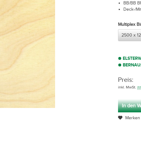
BB/BB B
Deck-/Mit
Multiplex 
ELSTER
BERNAU
Preis:
inkl. MwSt.
zz
In den W
Merken