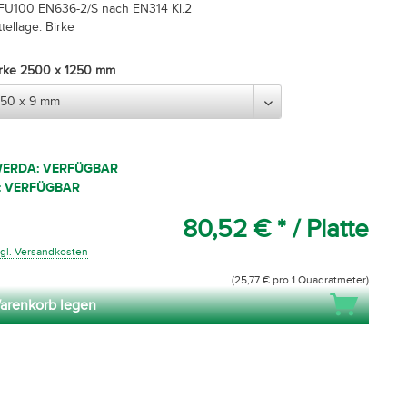
FU100 EN636-2/S nach EN314 Kl.2
tellage: Birke
Birke 2500 x 1250 mm
WERDA: VERFÜGBAR
: VERFÜGBAR
80,52 € *
/ Platte
gl. Versandkosten
(25,77 € pro 1 Quadratmeter)
arenkorb legen