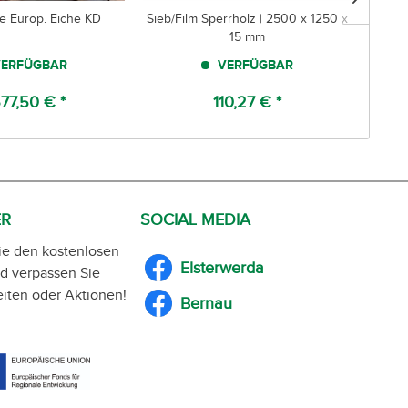
 Europ. Eiche KD
Sieb/Film Sperrholz | 2500 x 1250 x
Softli
15 mm
ERFÜGBAR
VERFÜGBAR
77,50 € *
110,27 € *
ER
SOCIAL MEDIA
ie den kostenlosen
Elsterwerda
d verpassen Sie
iten oder Aktionen!
Bernau