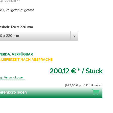
61402218-0651
NSi, keilgezinkt, gefast
onsholz 120 x 220 mm
WERDA: VERFÜGBAR
 LIEFERZEIT NACH ABSPRACHE
200,12 € *
/ Stück
gl. Versandkosten
(999,60 € pro 1 Kubikmeter)
arenkorb legen