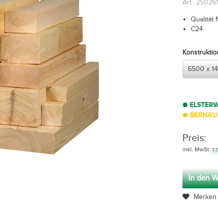
Art.: 2502
Qualität 
C24
Konstrukti
ELSTER
BERNAU:
Preis:
inkl. MwSt.
zz
In den W
Merken