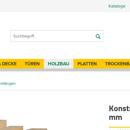
Kataloge
& DECKE
TÜREN
HOLZBAU
PLATTEN
TROCKENB
temlängen
Konst
mm