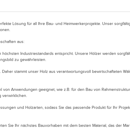
rfekte Lösung für all Ihre Bau- und Heimwerkerprojekte. Unser sorgfälti
ionen.
schaften aus:
 den höchsten Industriestandards entspricht. Unsere Hölzer werden sorgfä
ngsbild zu gewährleisten.
n. Daher stammt unser Holz aus verantwortungsvoll bewirtschafteten Wäl
elzahl von Anwendungen geeignet, wie z.B. für den Bau von Rahmenstrukt
g verwirklichen.
essungen und Holzarten, sodass Sie das passende Produkt für Ihr Proje
rten Sie Ihr nächstes Bauvorhaben mit dem besten Material, das der Mar