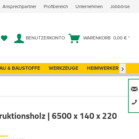
Ansprechpartner
Profibereich
Unternehmen
Jobbörse
BENUTZERKONTO
WARENKORB
0,00 € *
AU & BAUSTOFFE
WERKZEUGE
HEIMWERKER
ANG

ruktionsholz | 6500 x 140 x 220