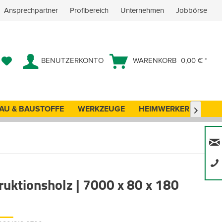
Ansprechpartner
Profibereich
Unternehmen
Jobbörse
BENUTZERKONTO
WARENKORB
0,00 € *
AU & BAUSTOFFE
WERKZEUGE
HEIMWERKER
ANG

ruktionsholz | 7000 x 80 x 180