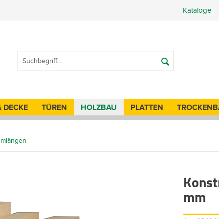
Kataloge
& DECKE
TÜREN
HOLZBAU
PLATTEN
TROCKENB
temlängen
Konst
mm