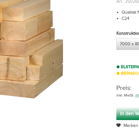
Art.: 2502
Qualität 
C24
Konstrukti
ELSTER
BERNAU:
Preis:
inkl. MwSt.
zz
In den W
Merken