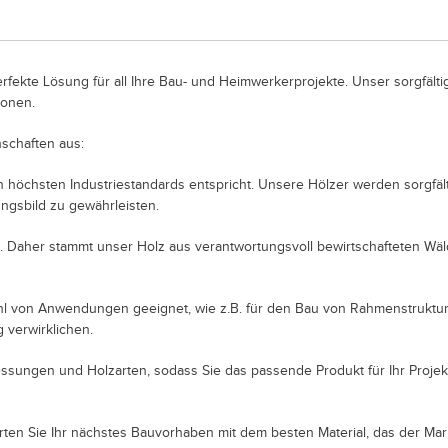
rfekte Lösung für all Ihre Bau- und Heimwerkerprojekte. Unser sorgfälti
ionen.
schaften aus:
 den höchsten Industriestandards entspricht. Unsere Hölzer werden sorgfä
ngsbild zu gewährleisten.
n. Daher stammt unser Holz aus verantwortungsvoll bewirtschafteten Wäl
elzahl von Anwendungen geeignet, wie z.B. für den Bau von Rahmenstrukt
g verwirklichen.
essungen und Holzarten, sodass Sie das passende Produkt für Ihr Proje
rten Sie Ihr nächstes Bauvorhaben mit dem besten Material, das der Mar