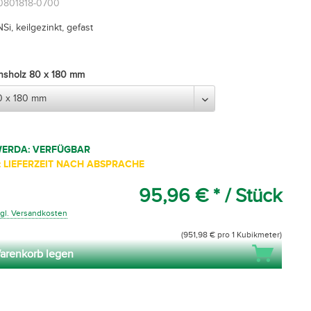
60801818-0700
NSi, keilgezinkt, gefast
onsholz 80 x 180 mm
WERDA: VERFÜGBAR
 LIEFERZEIT NACH ABSPRACHE
95,96 € *
/ Stück
gl. Versandkosten
(951,98 € pro 1 Kubikmeter)
arenkorb legen