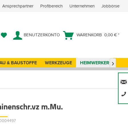
Ansprechpartner
Profibereich
Unternehmen
Jobbörse
BENUTZERKONTO
WARENKORB
0,00 € *
AU & BAUSTOFFE
WERKZEUGE
HEIMWERKER
ANG

inenschr.vz m.Mu.
00004497