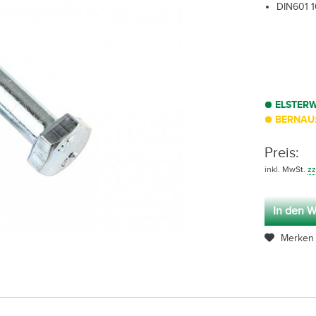
DIN601 1
ELSTER
BERNAU:
Preis:
inkl. MwSt.
zz
In den W
Merken