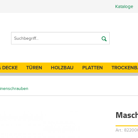
Kataloge
& DECKE
TÜREN
HOLZBAU
PLATTEN
TROCKENB
inenschrauben
Masch
Art.: 8220