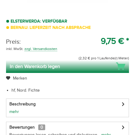
ELSTERWERDA: VERFÜGBAR
BERNAU: LIEFERZEIT NACH ABSPRACHE
9,75 € *
Preis:
inkl. MwSt.
zzgl. Versandkosten
(2,32 € pro 1 Laufende(r) Meter)
In den Warenkorb legen
Merken
hf, Nord. Fichte
Beschreibung
mehr
Bewertungen
0
Bewertungen lesen, schreiben und diskutieren...
mehr