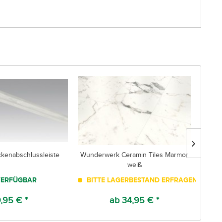
ckenabschlussleiste
Wunderwerk Ceramin Tiles Marmor
M
weiß
ERFÜGBAR
BITTE LAGERBESTAND ERFRAGEN!
,95 € *
ab 34,95 € *