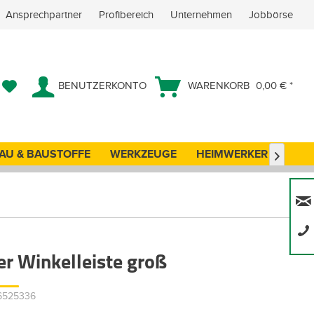
Ansprechpartner
Profibereich
Unternehmen
Jobbörse
BENUTZERKONTO
WARENKORB
0,00 € *
AU & BAUSTOFFE
WERKZEUGE
HEIMWERKER
ANG

er Winkelleiste groß
36525336