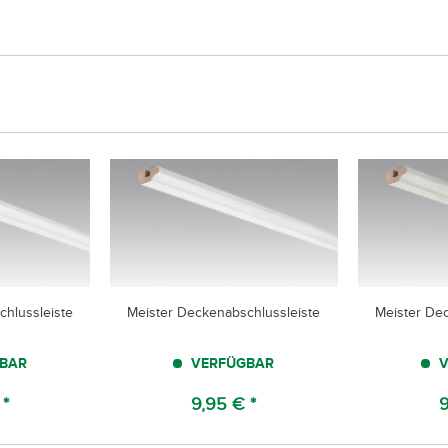
hlussleiste
Meister Deckenabschlussleiste
Meister De
BAR
VERFÜGBAR
V
 *
9,95 € *
9