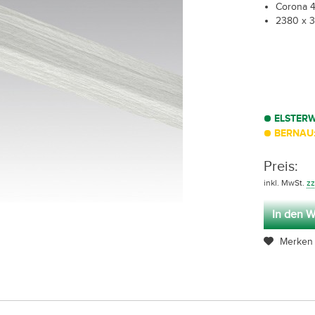
Corona 
2380 x 
ELSTER
BERNAU:
Preis:
inkl. MwSt.
zz
In den W
Merken