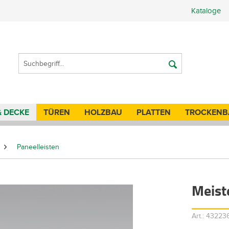
Kataloge
& DECKE
TÜREN
HOLZBAU
PLATTEN
TROCKENB
Paneelleisten
Meist
Art.: 4322