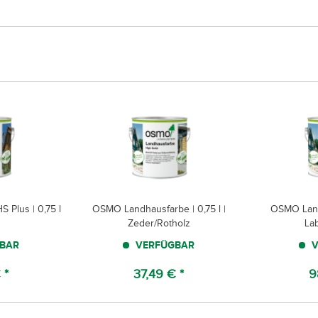
 Plus | 0,75 l
OSMO Landhausfarbe | 0,75 l |
OSMO Landh
Zeder/Rotholz
La
BAR
VERFÜGBAR
V
 *
37,49 € *
9