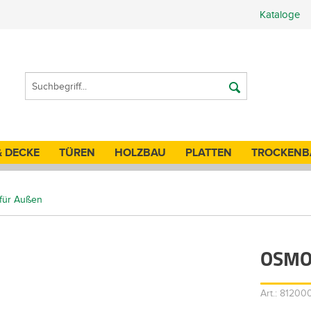
Kataloge
& DECKE
TÜREN
HOLZBAU
PLATTEN
TROCKENB
 für Außen
OSMO 
Art.: 81200