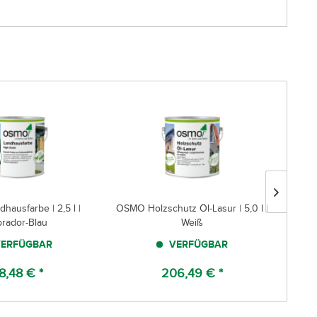
ausfarbe | 2,5 l |
OSMO Holzschutz Öl-Lasur | 5,0 l |
OSMO 
brador-Blau
Weiß
ERFÜGBAR
VERFÜGBAR
8,48 € *
206,49 € *