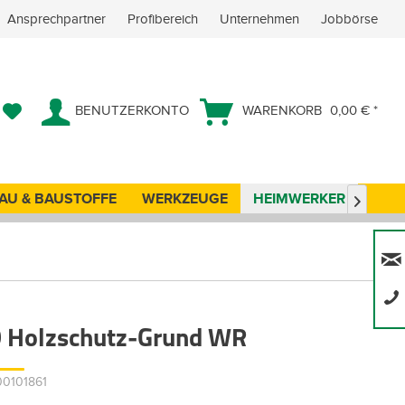
Ansprechpartner
Profibereich
Unternehmen
Jobbörse
BENUTZERKONTO
WARENKORB
0,00 € *
AU & BAUSTOFFE
WERKZEUGE
HEIMWERKER
ANG

Holzschutz-Grund WR
00101861