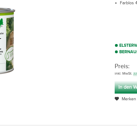
Farblos 4
ELSTER
BERNAU
Preis:
inkl. MwSt.
zz
In den W
Merken