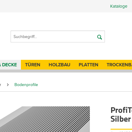
Kataloge
& DECKE
TÜREN
HOLZBAU
PLATTEN
TROCKENB
r
Bodenprofile
Profi
Silbe