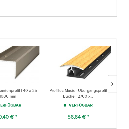
antenprofil | 40 x 25
ProfiTec Master-Übergangsprofil
Prof
1000 mm
Buche | 2700 x...
ERFÜGBAR
VERFÜGBAR
0,40 € *
56,64 € *