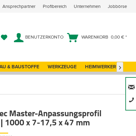
Ansprechpartner
Profibereich
Unternehmen
Jobbörse
BENUTZERKONTO
WARENKORB
0,00 € *
AU & BAUSTOFFE
WERKZEUGE
HEIMWERKER
ANG

Tec Master-Anpassungsprofil
r | 1000 x 7-17,5 x 47 mm