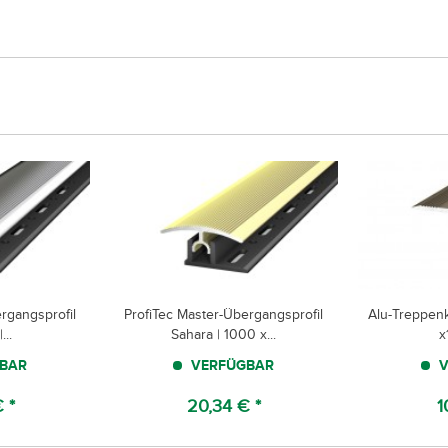
rgangsprofil
ProfiTec Master-Übergangsprofil
Alu-Treppenk
...
Sahara | 1000 x...
x
BAR
VERFÜGBAR
V
 *
20,34 € *
1