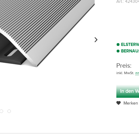
Art.: 42430
ELSTER
BERNAU
Preis:
inkl. MwSt.
zz
In den W
Merken