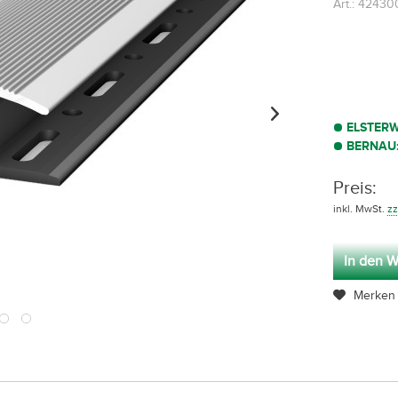
Art.: 42430
ELSTER
BERNAU
Preis:
inkl. MwSt.
zz
In den W
Merken