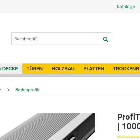
Kataloge
& DECKE
TÜREN
HOLZBAU
PLATTEN
TROCKENB
r
Bodenprofile
Profi
| 100