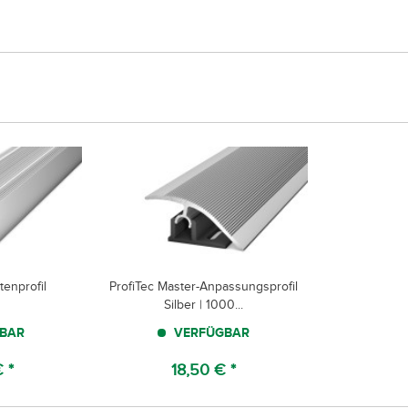
enprofil
ProfiTec Master-Anpassungsprofil
Silber | 1000...
BAR
VERFÜGBAR
 *
18,50 € *