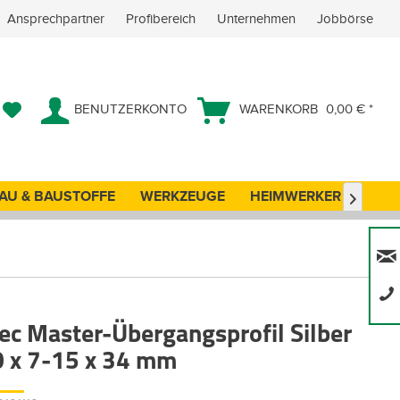
Ansprechpartner
Profibereich
Unternehmen
Jobbörse
BENUTZERKONTO
WARENKORB
0,00 € *
AU & BAUSTOFFE
WERKZEUGE
HEIMWERKER
ANG

Tec Master-Übergangsprofil Silber
0 x 7-15 x 34 mm