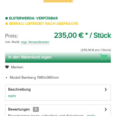
ELSTERWERDA: VERFÜGBAR
BERNAU: LIEFERZEIT NACH ABSPRACHE
235,00 € *
/ Stück
Preis:
inkl. MwSt.
zzgl. Versandkosten
(235,00 € pro 1 Stück)
In den Warenkorb legen
Merken
Modell Bamberg 1980x980mm
Beschreibung
mehr
Bewertungen
0
Bewertungen lesen, schreiben und diskutieren...
mehr