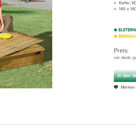
Kiefer, 
140 x 14
ELSTER
BERNAU:
Preis:
inkl. MwSt.
zz
In den W
Merken