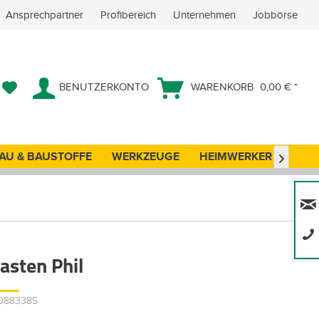
Ansprechpartner
Profibereich
Unternehmen
Jobbörse
BENUTZERKONTO
WARENKORB
0,00 € *
AU & BAUSTOFFE
WERKZEUGE
HEIMWERKER
ANG

asten Phil
30883385