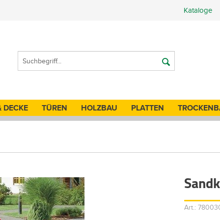
Kataloge
& DECKE
TÜREN
HOLZBAU
PLATTEN
TROCKENB
n
Sandk
Art.: 7800