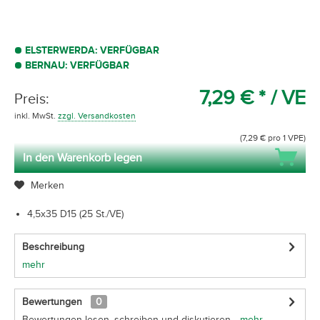
ELSTERWERDA: VERFÜGBAR
BERNAU: VERFÜGBAR
7,29 € *
/ VE
Preis:
inkl. MwSt.
zzgl. Versandkosten
(7,29 € pro 1 VPE)
In den Warenkorb legen
Merken
4,5x35 D15 (25 St./VE)
Beschreibung
mehr
Bewertungen
0
Bewertungen lesen, schreiben und diskutieren...
mehr