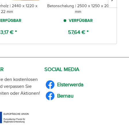
rholz | 2440 x 1220 x
Betonschalung | 2500 x 1250 x 20
Kie
22 mm
mm
ERFÜGBAR
VERFÜGBAR
3,17 € *
57,64 € *
ER
SOCIAL MEDIA
ie den kostenlosen
Elsterwerda
d verpassen Sie
iten oder Aktionen!
Bernau