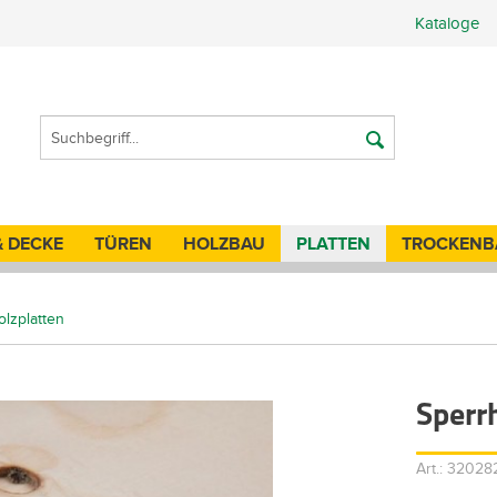
Kataloge
& DECKE
TÜREN
HOLZBAU
PLATTEN
TROCKENB
olzplatten
Sperrh
Art.: 3202