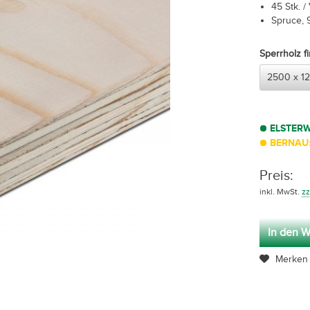
45 Stk. /
Spruce, 9
Sperrholz f
ELSTER
BERNAU:
Preis:
inkl. MwSt.
zz
In den W
Merken