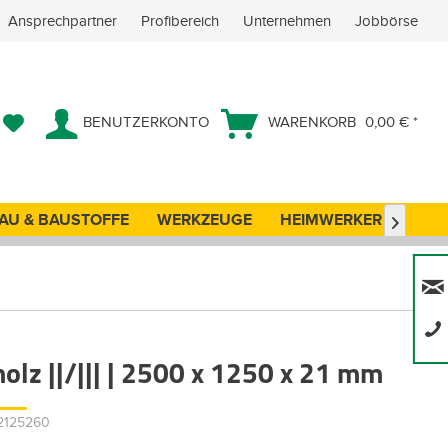
Ansprechpartner
Profibereich
Unternehmen
Jobbörse
BENUTZERKONTO
WARENKORB
0,00 € *
AU & BAUSTOFFE
WERKZEUGE
HEIMWERKER
ANG

olz ||/||| | 2500 x 1250 x 21 mm
82125260