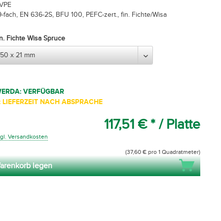
 VPE
-fach, EN 636-2S, BFU 100, PEFC-zert., fin. Fichte/Wisa
in. Fichte Wisa Spruce
WERDA: VERFÜGBAR
 LIEFERZEIT NACH ABSPRACHE
117,51 € *
/ Platte
gl. Versandkosten
(37,60 € pro 1 Quadratmeter)
arenkorb legen