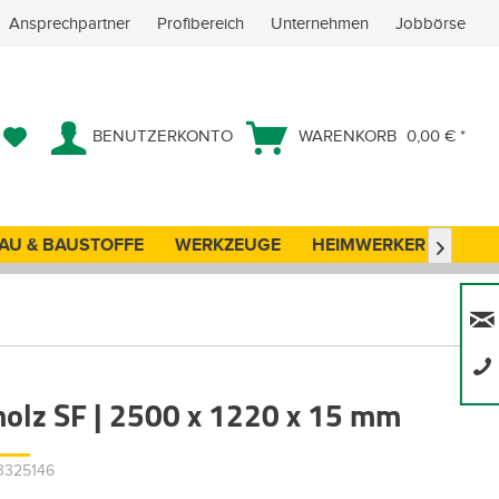
Ansprechpartner
Profibereich
Unternehmen
Jobbörse
BENUTZERKONTO
WARENKORB
0,00 € *
AU & BAUSTOFFE
WERKZEUGE
HEIMWERKER
ANG

holz SF | 2500 x 1220 x 15 mm
93325146