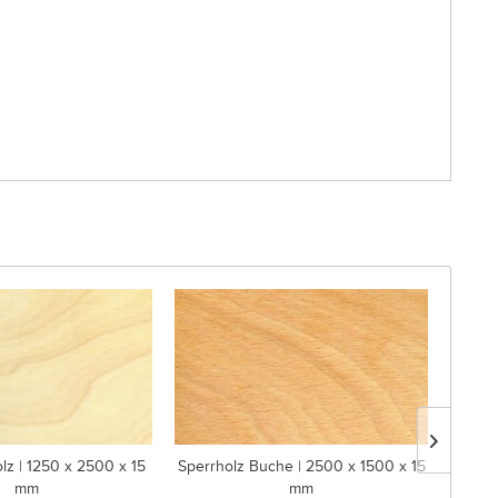
lz | 1250 x 2500 x 15
Sperrholz Buche | 2500 x 1500 x 15
Sperrh
mm
mm