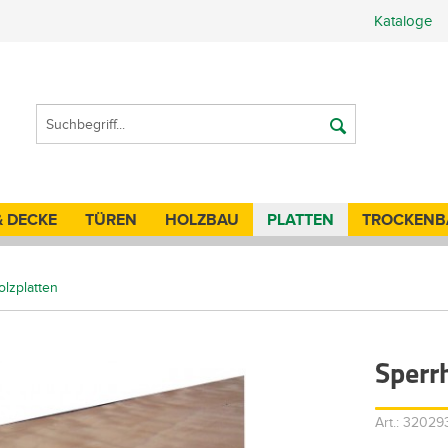
Kataloge
& DECKE
TÜREN
HOLZBAU
PLATTEN
TROCKENB
olzplatten
Sperr
Art.: 3202