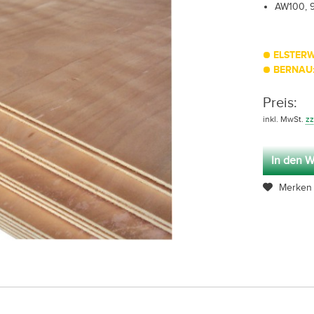
AW100, 9
ELSTERW
BERNAU:
Preis:
inkl. MwSt.
zz
In den W
Merken