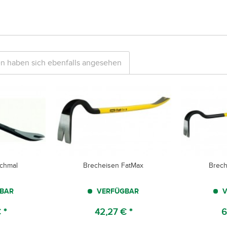
n haben sich ebenfalls angesehen
schmal
Brecheisen FatMax
Brech
BAR
VERFÜGBAR
V
 *
42,27 € *
6