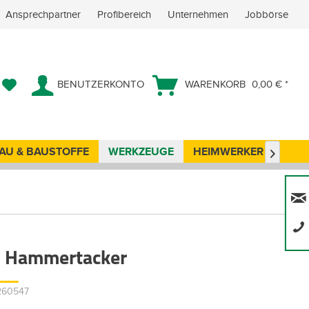
Ansprechpartner
Profibereich
Unternehmen
Jobbörse
BENUTZERKONTO
WARENKORB
0,00 € *
AU & BAUSTOFFE
WERKZEUGE
HEIMWERKER
ANG

o Hammertacker
7260547