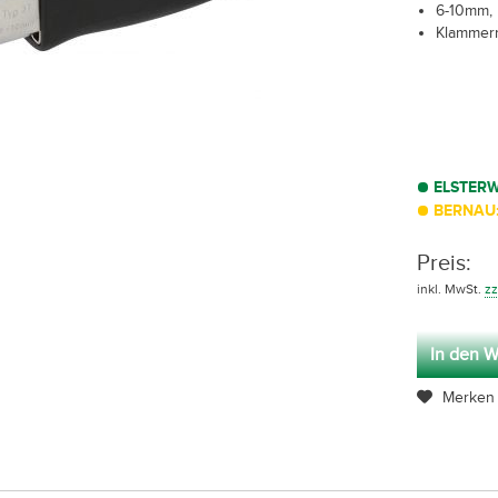
6-10mm, 
Klammer
ELSTER
BERNAU:
Preis:
inkl. MwSt.
zz
In den W
Merken