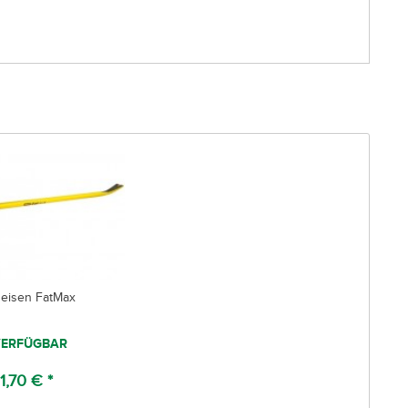
eisen FatMax
ERFÜGBAR
1,70 € *