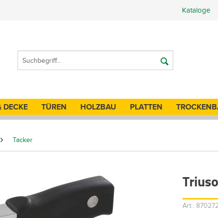
Kataloge
& DECKE
TÜREN
HOLZBAU
PLATTEN
TROCKENB
Tacker
Trius
Art.: 8702