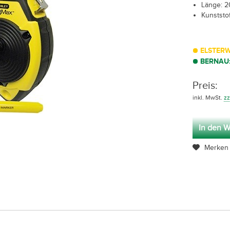
Länge: 
Kunststo
ELSTERW
BERNAU
Preis:
inkl. MwSt.
zz
In den W
Merken