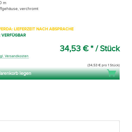
20 m
ffgehäuse, verchromt
ERDA: LIEFERZEIT NACH ABSPRACHE
: VERFÜGBAR
34,53 € *
/ Stück
gl. Versandkosten
(34,53 € pro 1 Stück)
arenkorb legen