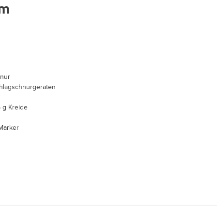
0m
hnur
chlagschnurgeräten
 g Kreide
Marker