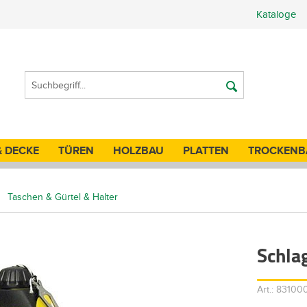
Kataloge
& DECKE
TÜREN
HOLZBAU
PLATTEN
TROCKENB
Taschen & Gürtel & Halter
Schla
Art.: 8310