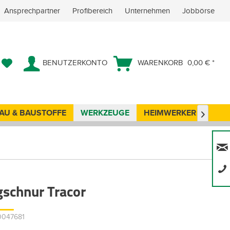
Ansprechpartner
Profibereich
Unternehmen
Jobbörse
BENUTZERKONTO
WARENKORB
0,00 € *
AU & BAUSTOFFE
WERKZEUGE
HEIMWERKER
ANG

gschnur Tracor
00047681