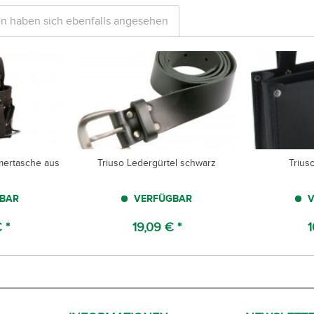
n haben sich ebenfalls angesehen
ertasche aus
Triuso Ledergürtel schwarz
Trius
BAR
VERFÜGBAR
V
 *
19,09 € *
1