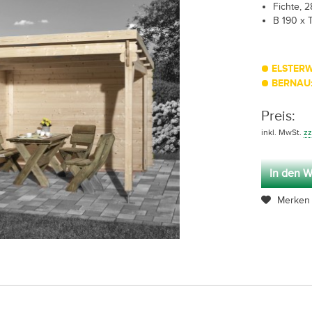
Fichte, 
B 190 x 
ELSTERW
BERNAU:
Preis:
inkl. MwSt.
zz
In den W
Merken