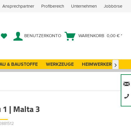
Ansprechpartner
Profibereich
Unternehmen
Jobbörse
BENUTZERKONTO
WARENKORB
0,00 € *
AU & BAUSTOFFE
WERKZEUGE
HEIMWERKER
ANG

 1 | Malta 3
00881512