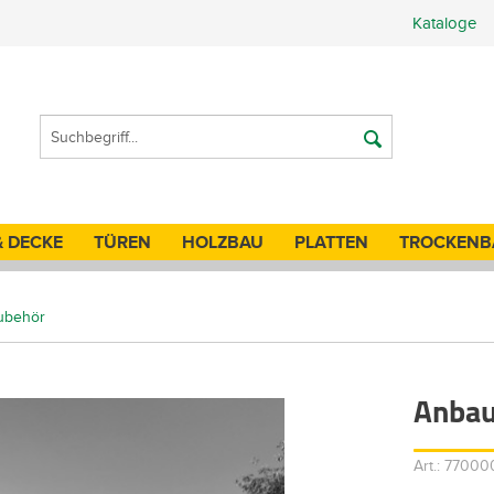
Kataloge
& DECKE
TÜREN
HOLZBAU
PLATTEN
TROCKENB
ubehör
Anbau
Art.: 7700