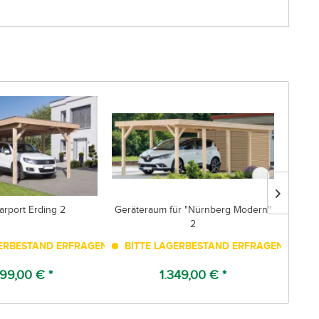
arport Erding 2
Geräteraum für "Nürnberg Modern"
2
ERBESTAND ERFRAGEN!
BITTE LAGERBESTAND ERFRAGEN!
BIT
99,00 € *
1.349,00 € *