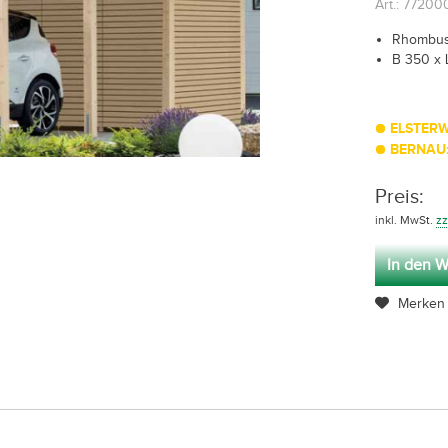
Art.: 7720
Rhombusp
B 350 x 
ELSTERW
BERNAU:
Preis:
inkl. MwSt.
zz
In den W
Merken