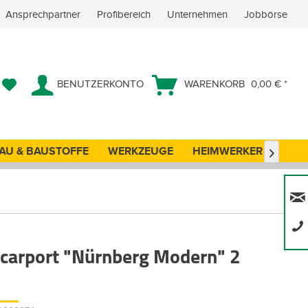
Ansprechpartner
Profibereich
Unternehmen
Jobbörse
BENUTZERKONTO
WARENKORB
0,00 € *
AU & BAUSTOFFE
WERKZEUGE
HEIMWERKER
ANG

lcarport "Nürnberg Modern" 2
e