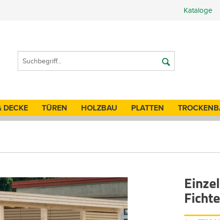
Kataloge
& DECKE
TÜREN
HOLZBAU
PLATTEN
TROCKENB
Einze
Ficht