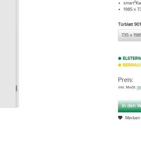
smart²Ka
1985 x 
Türblatt 9
ELSTER
BERNAU:
Preis:
inkl. MwSt.
zz
In den W
Merken