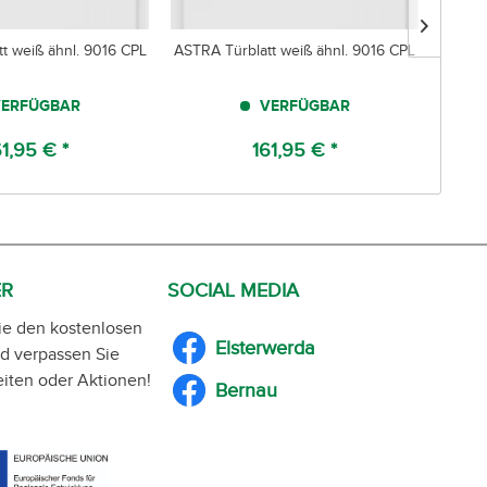
t weiß ähnl. 9016 CPL
ASTRA Türblatt weiß ähnl. 9016 CPL
Prüm
ERFÜGBAR
VERFÜGBAR
61,95 € *
161,95 € *
ER
SOCIAL MEDIA
ie den kostenlosen
Elsterwerda
d verpassen Sie
iten oder Aktionen!
Bernau