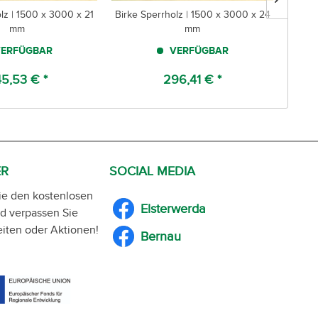
lz | 1500 x 3000 x 21
Birke Sperrholz | 1500 x 3000 x 24
Sperrh
mm
mm
ERFÜGBAR
VERFÜGBAR
5,53 € *
296,41 € *
ER
SOCIAL MEDIA
ie den kostenlosen
Elsterwerda
d verpassen Sie
iten oder Aktionen!
Bernau