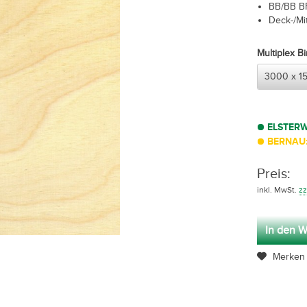
BB/BB B
Deck-/Mit
Multiplex 
ELSTER
BERNAU:
Preis:
inkl. MwSt.
zz
In den W
Merken