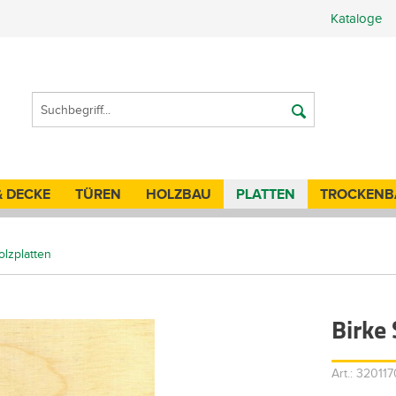
Kataloge
& DECKE
TÜREN
HOLZBAU
PLATTEN
TROCKENB
olzplatten
Birke
Art.: 3201