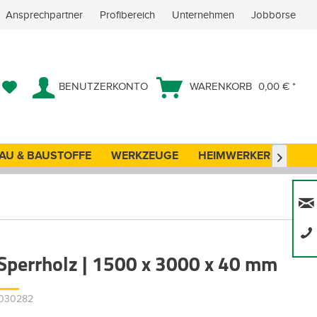
Ansprechpartner
Profibereich
Unternehmen
Jobbörse
BENUTZERKONTO
WARENKORB
0,00 € *
AU & BAUSTOFFE
WERKZEUGE
HEIMWERKER
ANG

 Sperrholz | 1500 x 3000 x 40 mm
17030282